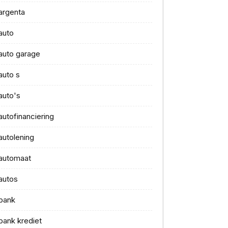
argenta
auto
auto garage
auto s
auto's
autofinanciering
autolening
automaat
autos
bank
bank krediet