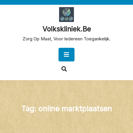
Skip
to
content
Volkskliniek.be
Zorg Op Maat, Voor Iedereen Toegankelijk.
Open
Button
Tag:
online marktplaatsen