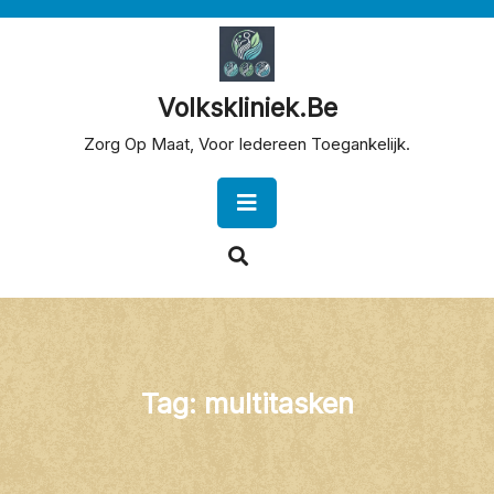
Skip
to
content
Volkskliniek.be
Zorg Op Maat, Voor Iedereen Toegankelijk.
Open
Button
Tag:
multitasken