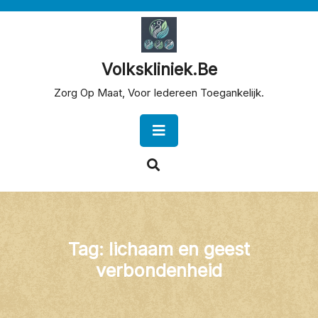
Skip
to
content
Volkskliniek.be
Zorg Op Maat, Voor Iedereen Toegankelijk.
Open
Button
Tag:
lichaam en geest
verbondenheid