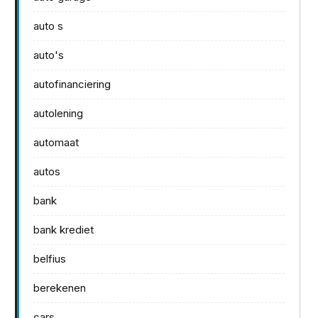
auto s
auto's
autofinanciering
autolening
automaat
autos
bank
bank krediet
belfius
berekenen
cars