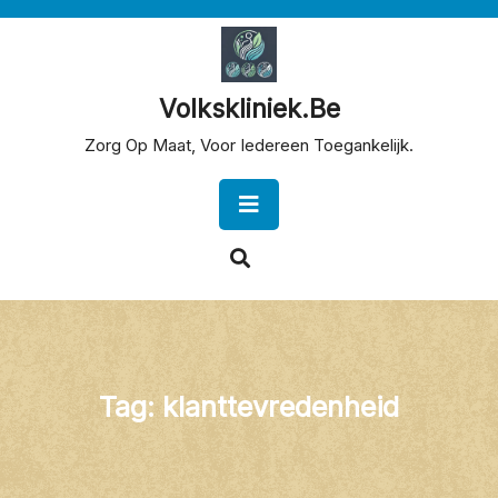
Skip
to
content
Volkskliniek.be
Zorg Op Maat, Voor Iedereen Toegankelijk.
Open
Button
Tag:
klanttevredenheid