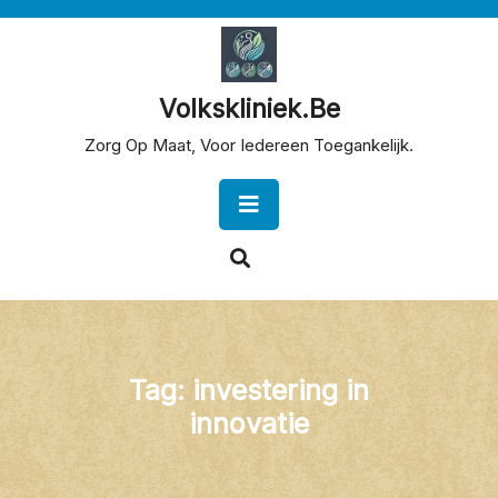
Skip
to
content
Volkskliniek.be
Zorg Op Maat, Voor Iedereen Toegankelijk.
Open
Button
Tag:
investering in
innovatie