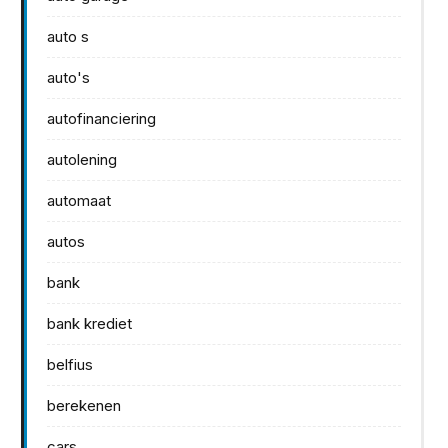
auto s
auto's
autofinanciering
autolening
automaat
autos
bank
bank krediet
belfius
berekenen
cars