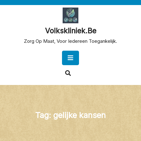
Skip
to
content
Volkskliniek.be
Zorg Op Maat, Voor Iedereen Toegankelijk.
Open
Button
Tag:
gelijke kansen