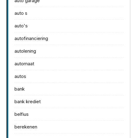
auto garage
auto s
auto's
autofinanciering
autolening
automaat
autos
bank
bank krediet
belfius
berekenen