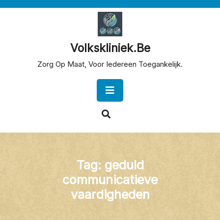
Skip
to
content
Volkskliniek.be
Zorg Op Maat, Voor Iedereen Toegankelijk.
Open
Button
Tag:
geduld
communicatieve
vaardigheden