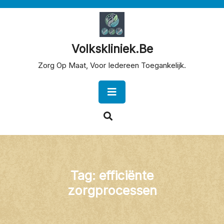
Skip
to
content
Volkskliniek.be
Zorg Op Maat, Voor Iedereen Toegankelijk.
Open
Button
Tag:
efficiënte
zorgprocessen