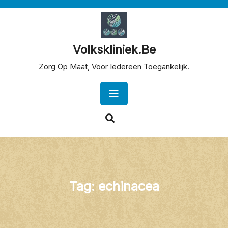
Skip
to
content
Volkskliniek.be
Zorg Op Maat, Voor Iedereen Toegankelijk.
Open
Button
Tag:
echinacea