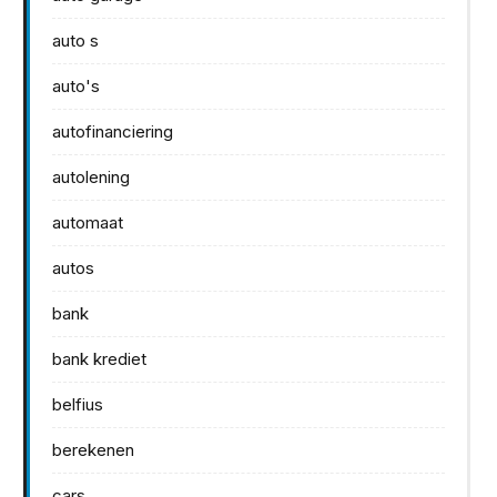
auto s
auto's
autofinanciering
autolening
automaat
autos
bank
bank krediet
belfius
berekenen
cars