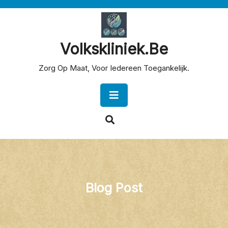
Skip
to
content
Volkskliniek.be
Zorg Op Maat, Voor Iedereen Toegankelijk.
Open
Button
Blog Post